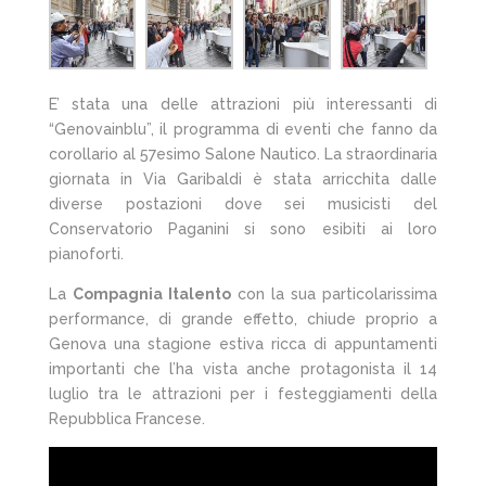
E’ stata una delle attrazioni più interessanti di
“Genovainblu”, il programma di eventi che fanno da
corollario al 57esimo Salone Nautico. La straordinaria
giornata in Via Garibaldi è stata arricchita dalle
diverse postazioni dove sei musicisti del
Conservatorio Paganini si sono esibiti ai loro
pianoforti.
La
Compagnia Italento
con la sua particolarissima
performance, di grande effetto, chiude proprio a
Genova una stagione estiva ricca di appuntamenti
importanti che l’ha vista anche protagonista il 14
luglio tra le attrazioni per i festeggiamenti della
Repubblica Francese.