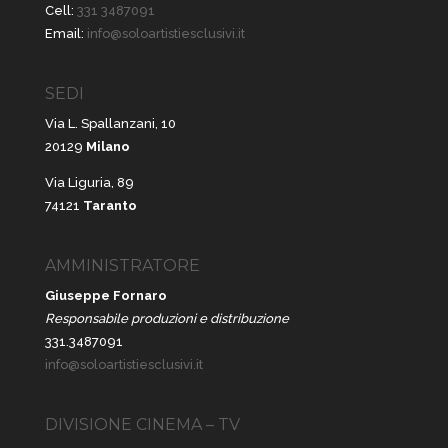
Cell:
331 3487091
Email:
info@soloartistiesclusivi.it
SEDI
Via L. Spallanzani, 10
20129
Milano
Via Liguria, 89
74121
Taranto
AMMINISTRATORE
Giuseppe Fornaro
Responsabile produzioni e distribuzione
331.3487091
info@soloartistiesclusivi.it
DIVISIONE CINEMA – TV